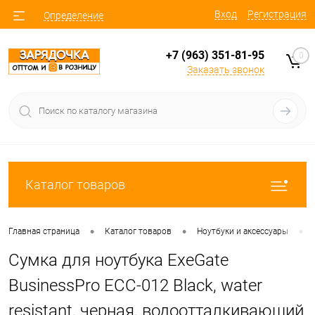
Вход
Регистрация
Определение
+7 (963) 351-81-95
0
Заказать звонок
Каталог товаров
•
•
•
Главная страница
Каталог товаров
Ноутбуки и аксессуары
Сумка для ноутбука ExeGate
BusinessPro EСС-012 Black, water
resistant, черная, водоотталкивающий