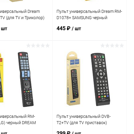
ниверсальный Dream
Пульт универсальный Dream RM-
V (для TV и Триколор)
D1078+ SAMSUNG черный
123044)
(123065)
445 ₽
/ шт
/ шт
В корзину
В корзину
ь в 1 клик
К сравнению
Купить в 1 клик
К сравнению
ранное
В наличии
В избранное
В наличии
ниверсальный RM-
Пульт универсальный DVB-
(LG) черный DREAM
T2+TV (для TV приставок)
черный DREAM (123043)
299 ₽
/ шт
/ шт