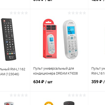
корзину
В корзину
ик
К сравнению
Купить в 1 клик
К сравнению
Купит
В наличии
В избранное
В наличии
В изб
Пульт универсальный для
Пульт у
альный RM-L1162
кондиционера DREAM KT-E08
RM-L161
EAM (123046)
белый (175035)
(175163)
634 ₽
359 ₽
/ шт
корзину
В корзину