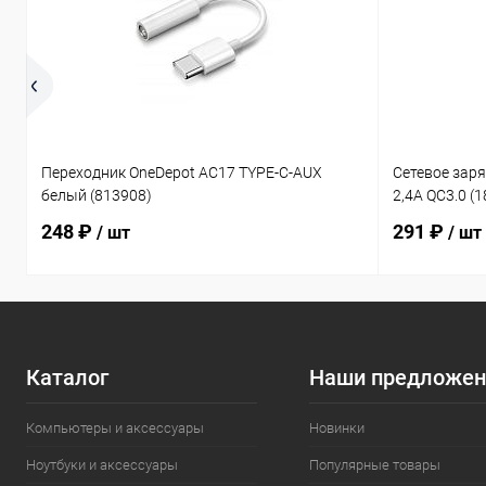
Переходник OneDepot AC17 TYPE-C-AUX
Сетевое зар
белый (813908)
2,4A QC3.0 (
248 ₽
291 ₽
/ шт
/ шт
Каталог
Наши предложен
Компьютеры и аксессуары
Новинки
Ноутбуки и аксессуары
Популярные товары