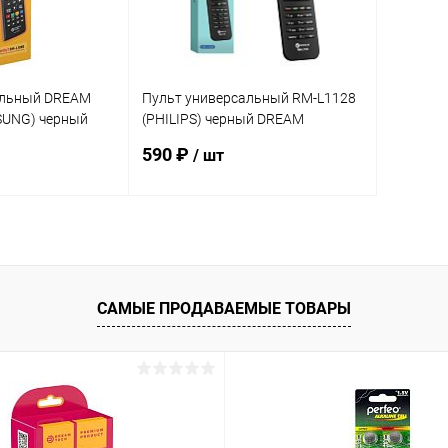
альный DREAM
Пульт универсальный RM-L1128
SUNG) черный
(PHILIPS) черный DREAM
(175034)
590 ₽
/ шт
корзину
В корзину
ик
К сравнению
Купить в 1 клик
К сравнению
САМЫЕ ПРОДАВАЕМЫЕ ТОВАРЫ
В наличии
В избранное
В наличии