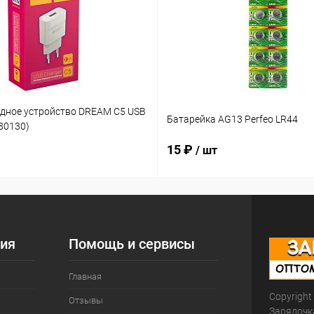
ядное устройство DREAM C5 USB
Батарейка AG13 Perfeo LR44
180130)
15 ₽
/ шт
ия
Помощь и сервисы
Главная
Copyright
Отзывы
Зарядочк