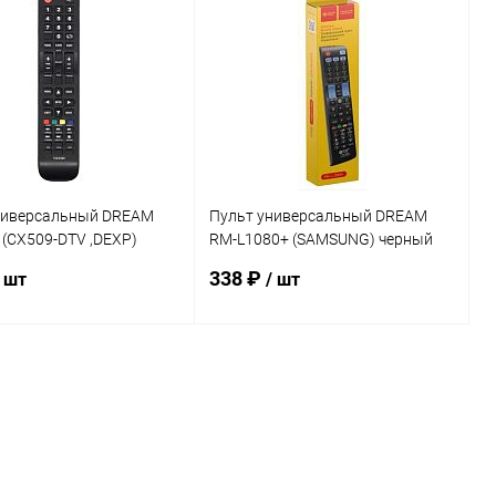
ь в 1 клик
К сравнению
Купить в 1 клик
К сравнению
ранное
В наличии
В избранное
В наличии
ниверсальный DREAM
Пульт универсальный DREAM
(CX509-DTV ,DEXP)
RM-L1080+ (SAMSUNG) черный
(175169)
338 ₽
/ шт
/ шт
В корзину
В корзину
ь в 1 клик
К сравнению
Купить в 1 клик
К сравнению
ранное
В наличии
В избранное
В наличии