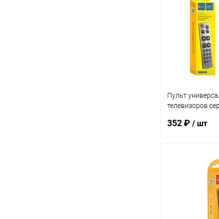
Купить в 1 кл
В избранное
Пульт универса
телевизоров се
(175039)
352 ₽
/ шт
В 
Купить в 1 кл
В избранное