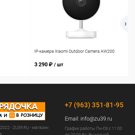
К
IP-камера Xiaomi Outdoor Camera AW200
L
3 290 ₽
/ шт
+7 (963) 351-81-95
Email:
info@zu39.ru
 2022 - ZU39.RU - магазин
График работы Пн-Сб с 11:00
а
до 20:00 Вс: Выходной