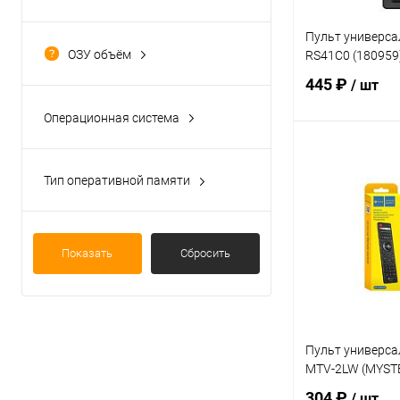
Приставки/пульты
(1)
Пульт универс
Тюнер\цифровая
ОЗУ объём
RS41C0 (180959
приставка\медиаплеир\смарт-тв
512Mb
(1)
(1)
445 ₽
/ шт
нет
(1)
Операционная система
Нет
(1)
В 
Тип оперативной памяти
Информация отсутствует
(2)
Купить в 1 кл
В избранное
Показать
Сбросить
Пульт универс
MTV-2LW (MYST
304 ₽
/ шт