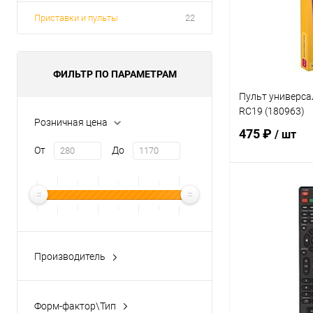
Приставки и пульты
22
ФИЛЬТР ПО ПАРАМЕТРАМ
Пульт универс
RC19 (180963)
Розничная цена
475 ₽
/ шт
От
До
В 
Купить в 1 кл
В избранное
Производитель
DREAM
(16)
BARTON
(1)
Форм-фактор\Тип