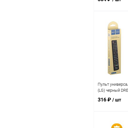
В 
Купить в 1 кл
В избранное
Пульт универс
(LG) черный DR
316 ₽
/ шт
В 