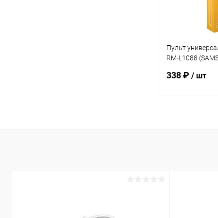
Пульт универс
RM-L1088 (SAM
(180949)
338 ₽
/ шт
В 
Купить в 1 кл
В избранное