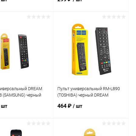
В корзину
В корзину
ь в 1 клик
К сравнению
Купить в 1 клик
К сравнению
ранное
В наличии
В избранное
В наличии
ниверсальный DREAM
Пульт универсальный RM-L890
8 (SAMSUNG) черный
(TOSHIBA) черный DREAM
(175038)
464 ₽
/ шт
/ шт
В корзину
В корзину