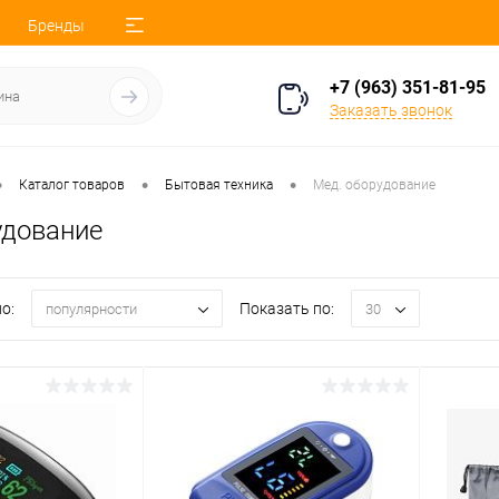
Бренды
+7 (963) 351-81-95
Заказать звонок
•
•
•
Каталог товаров
Бытовая техника
Мед. оборудование
удование
о:
Показать по:
популярности
30