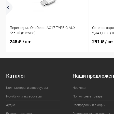
Переходник OneDepot AC17 TYPE-C-AUX
Сетевое зар
белый (813908)
2,4A QC3.0 (
248 ₽
291 ₽
/ шт
/ шт
Каталог
Наши предложен
Компьютеры и аксессуары
Новинки
Ноутбуки и аксессуары
Популярные товары
Аудио
Распродажи и скидки
Бытовая техника
Рекомендуемые товары