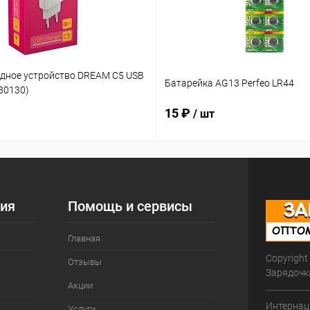
ядное устройство DREAM C5 USB
Батарейка AG13 Perfeo LR44
180130)
15 ₽
/ шт
ия
Помощь и сервисы
Главная
Copyright
Отзывы
Зарядочк
Акции
Интернац
Услуги