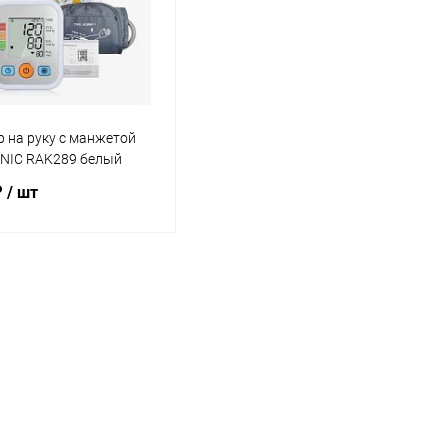
 на руку с манжетой
NIC RAK289 белый
₽
/ шт
В корзину
ь в 1 клик
К сравнению
ранное
В наличии