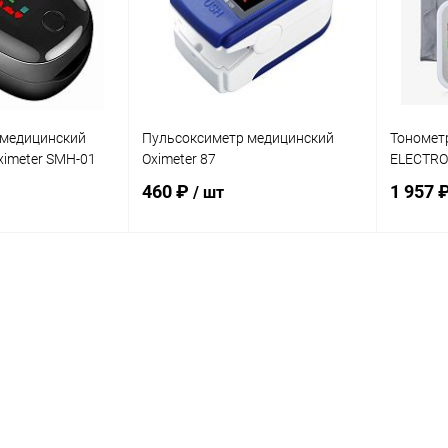
 медицинский
Пульсоксиметр медицинский
Тонометр
oximeter SMH-01
Oximeter 87
ELECTRO
460 ₽
1 957 
/ шт
корзину
В корзину
ик
К сравнению
Купить в 1 клик
К сравнению
Купит
В наличии
В избранное
В наличии
В изб