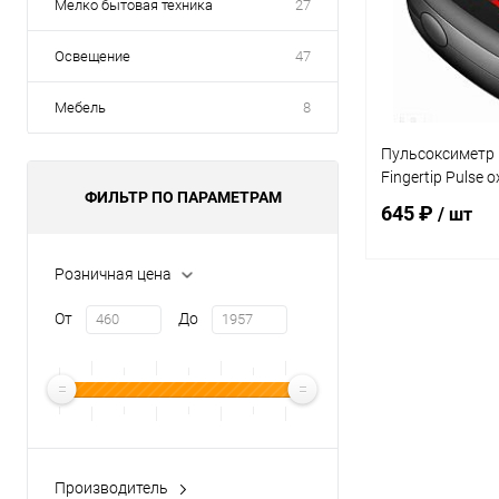
Мелко бытовая техника
27
Освещение
47
Мебель
8
Пульсоксиметр
Fingertip Pulse 
ФИЛЬТР ПО ПАРАМЕТРАМ
645 ₽
/ шт
Розничная цена
В 
От
До
Купить в 1 кл
В избранное
Производитель