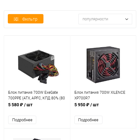
Фильтр
популярности
Блок питания 700W ExeGate
Блок питания 700W XILENCE
700PPE (ATX, APFC, КПД 80% (80
XP700R7
PLUS), 12cm fan, 24pin,
5 580 ₽
/ шт
5 950 ₽
/ шт
2x(4+4)pin, 2xPCI-E, 5xSATA,
3xIDE, black)
Подробнее
Подробнее