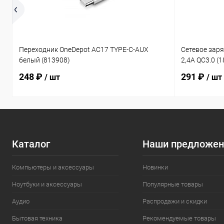
Переходник OneDepot AC17 TYPE-C-AUX
Сетевое зар
белый (813908)
2,4A QC3.0 (
248 ₽
291 ₽
/ шт
/ шт
Каталог
Наши предложен
Компьютеры и аксессуары
Новинки
Ноутбуки и аксессуары
Популярные товары
Аудио
Распродажи и скидки
Бытовая техника
Рекомендуемые товары