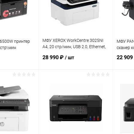
МФУ XEROX WorkCentre 3025NI
6500W принтер
МФУ PAN
A4, 20 стр/мин, USB 2.0, Ethernet,
2стр\мин
сканер к
WI-FI, белый
28 990 ₽
22 909
/ шт
корзину
В корзину
ик
К сравнению
Купить в 1 клик
К сравнению
Купит
В наличии
В избранное
В наличии
В изб