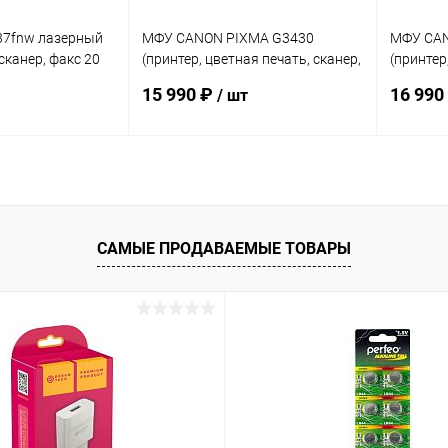
37fnw лазерный
МФУ CANON PIXMA G3430
МФУ CAN
 сканеp, факс 20
(принтер, цветная печать, сканер,
(принтер
копир) черный
копир) 
15 990 ₽
16 990
/ шт
корзину
В корзину
ик
К сравнению
Купить в 1 клик
К сравнению
Купит
САМЫЕ ПРОДАВАЕМЫЕ ТОВАРЫ
В наличии
В избранное
В наличии
В изб