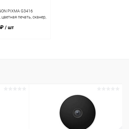
ON PIXMA G3416
, цветная печать, сканер,
черный
 ₽
/ шт
В корзину
ь в 1 клик
К сравнению
ранное
В наличии