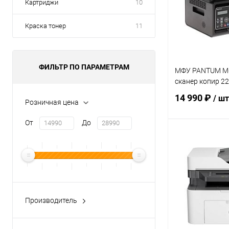
Картриджи
10
Краска тонер
11
ФИЛЬТР ПО ПАРАМЕТРАМ
МФУ PANTUM M
сканер копир 2
14 990 ₽
/ шт
Розничная цена
От
До
В 
Купить в 1 кл
В избранное
Производитель
CANON
(2)
Xerox
(2)