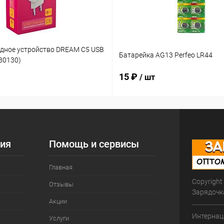
ядное устройство DREAM C5 USB
Батарейка AG13 Perfeo LR44
180130)
15 ₽
/ шт
ия
Помощь и сервисы
Главная
Copyright
Отзывы
Зарядочк
Акции
Интернац
Услуги