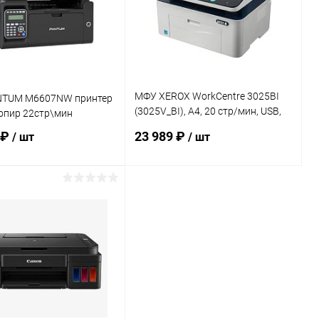
МФУ XEROX WorkCentre 3025BI
TUM M6607NW принтер
(3025V_BI), A4, 20 стр/мин, USB,
опир 22стр\мин
WI-FI, белый
 ₽
23 989 ₽
/ шт
/ шт
В корзину
В корзину
ь в 1 клик
К сравнению
Купить в 1 клик
К сравнению
ранное
В наличии
В избранное
В наличии