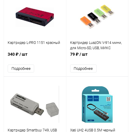
Картридер L-PRO 1151 красный
Картридер LuazON V-914 мини,
для Micro-SD, USB, МИКС
(606711)
340 ₽
/ шт
79 ₽
/ шт
Подробнее
Подробнее
Картридер Smartbuy 749, USB
Хаб UH2 4USB 0.5M черный