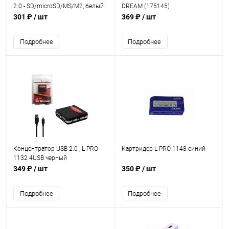
2.0 - SD/microSD/MS/M2, белый
DREAM (175145)
(SBR-749-W)
301 ₽
/ шт
369 ₽
/ шт
Подробнее
Подробнее
Концентратор USB 2.0 , L-PRO
Картридер L-PRO 1148 синий
1132 4USB черный
349 ₽
/ шт
350 ₽
/ шт
Подробнее
Подробнее