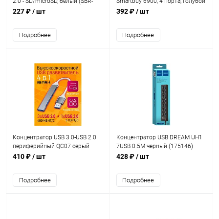
2.0 - SD/microSD, белый (SBR-
Smartbuy 6900, 4 порта, голубой
715-W)
(SBHA-6900-B)
227 ₽
/ шт
392 ₽
/ шт
Подробнее
Подробнее
Концентратор USB 3.0-USB 2.0
Концентратор USB DREAM UH1
периферийный QC07 серый
7USB 0.5M черный (175146)
(181177)
410 ₽
/ шт
428 ₽
/ шт
Подробнее
Подробнее