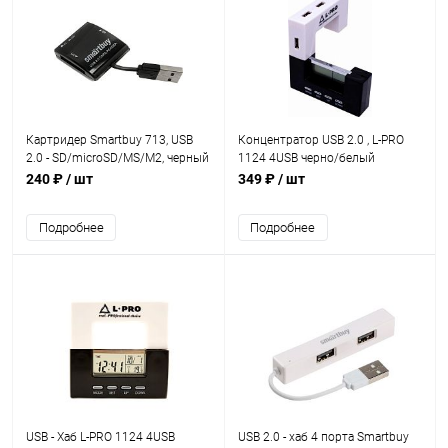
Картридер Smartbuy 713, USB
Концентратор USB 2.0 , L-PRO
2.0 - SD/microSD/MS/M2, черный
1124 4USB черно/белый
(SBR-713-K)
240 ₽
/ шт
349 ₽
/ шт
Подробнее
Подробнее
USB - Xaб L-PRO 1124 4USB
USB 2.0 - хаб 4 порта Smartbuy