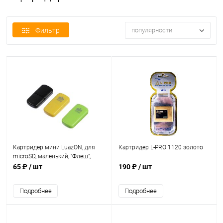
Фильтр
популярности
Картридер мини LuazON, для
Картридер L-PRO 1120 золото
microSD, маленький, "Флеш",
МИКС 183116
65 ₽
/ шт
190 ₽
/ шт
Подробнее
Подробнее