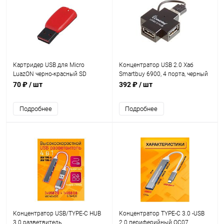
Картридер USB для Micro
Концентратор USB 2.0 Хаб
LuazON черно-красный SD
Smartbuy 6900, 4 порта, черный
724772
(SBHA-6900-K)
70 ₽
/ шт
392 ₽
/ шт
Подробнее
Подробнее
Концентратор USB/TYPE-C HUB
Концентратор TYPE-C 3.0 -USB
3.0 разветвитель
2.0 периферийный QC07