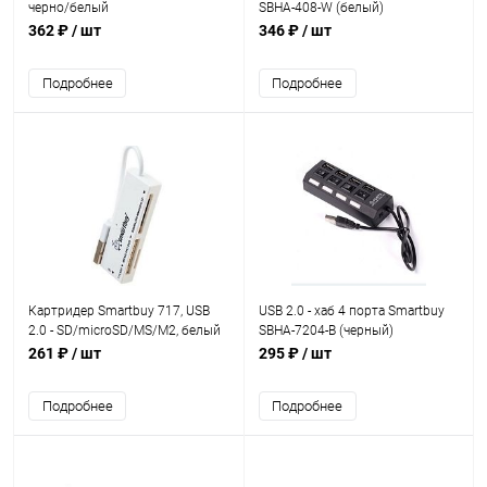
черно/белый
SBHA-408-W (белый)
362 ₽
/ шт
346 ₽
/ шт
Подробнее
Подробнее
Картридер Smartbuy 717, USB
USB 2.0 - хаб 4 порта Smartbuy
2.0 - SD/microSD/MS/M2, белый
SBHA-7204-B (черный)
(SBR-717-W)
261 ₽
/ шт
295 ₽
/ шт
Подробнее
Подробнее