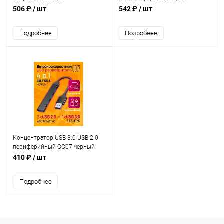
периферийный USB 2.0 QC07
(181179)
506 ₽
/ шт
542 ₽
/ шт
(181178)
Подробнее
Подробнее
Концентратор USB 3.0-USB 2.0
периферийный QC07 черный
(181408)
410 ₽
/ шт
Подробнее