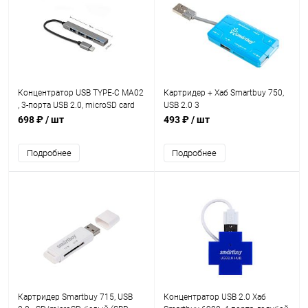
Концентратор USB TYPE-C MA02
Картридер + Хаб Smartbuy 750,
, 3-порта USB 2.0, microSD card
USB 2.0 3
reader(179943)
порта+SD/microSD/MS/M2
698 ₽
/ шт
493 ₽
/ шт
Combo, голубой (SBRH-750-B)
Подробнее
Подробнее
Картридер Smartbuy 715, USB
Концентратор USB 2.0 Хаб