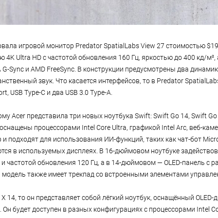
вала игровой монитор Predator SpatialLabs View 27 стоимостью $19
4K Ultra HD с частотой обновления 160 Гц, яркостью до 400 кд/м²,
 G-Sync и AMD FreeSync. В конструкции предусмотрены два динамика
нственный звук. Что касается интерфейсов, то в Predator SpatialLab
ort, USB Type-C и два USB 3.0 Type-A.
му Acer представила три новых ноутбука Swift: Swift Go 14, Swift Go 
 оснащены процессорами Intel Core Ultra, графикой Intel Arc, веб-ка
и подходят для использования ИИ-функций, таких как чат-бот Micro
тся в используемых дисплеях. В 16-дюймовом ноутбуке задействов
и частотой обновления 120 Гц, а в 14-дюймовом — OLED-панель с р
 модель также имеет трекпад со встроенными элементами управле
t X 14, то он представляет собой лёгкий ноутбук, оснащённый OLED-
 Он будет доступен в разных конфигурациях с процессорами Intel Cor