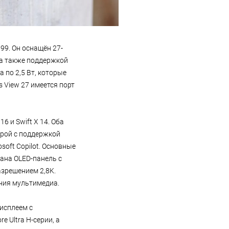
99. Он оснащён 27-
 а также поддержкой
 по 2,5 Вт, которые
s View 27 имеется порт
16 и Swift X 14. Оба
мерой с поддержкой
soft Copilot. Основные
ана OLED-панель с
азрешением 2,8K.
ния мультимедиа.
дисплеем с
e Ultra H-серии, а