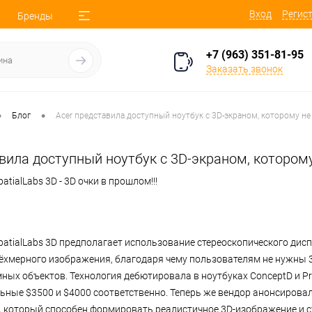
Вход
Регис
Бренды
+7 (963) 351-81-95
Заказать звонок
•
•
Блог
Acer представила доступный ноутбук с 3D-экраном, которому н
авила доступный ноутбук с 3D-экраном, котором
atialLabs 3D - 3D очки в прошлом!!!
patialLabs 3D предполагает использование стереоскопического дис
хмерного изображения, благодаря чему пользователям не нужны 3
ых объектов. Технология дебютировала в ноутбуках ConceptD и Pred
ьные $3500 и $4000 соответственно. Теперь же вендор анонсировал 
on, который способен формировать реалистичное 3D-изображение и 