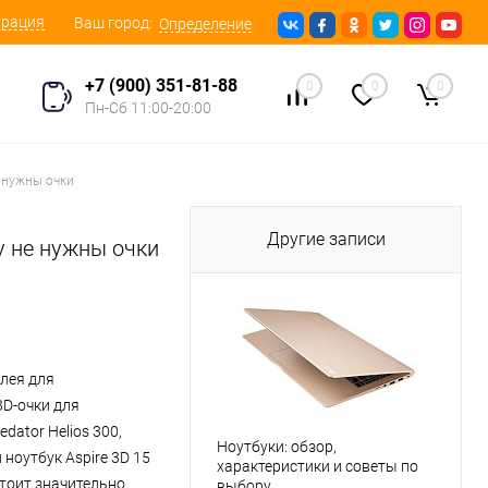
трация
Ваш город:
Определение
+7 (900) 351-81-88
0
0
0
Пн-Сб 11:00-20:00
е нужны очки
Другие записи
у не нужны очки
плея для
D-очки для
ator Helios 300,
Ноутбуки: обзор,
ноутбук Aspire 3D 15
характеристики и советы по
стоит значительно
выбору