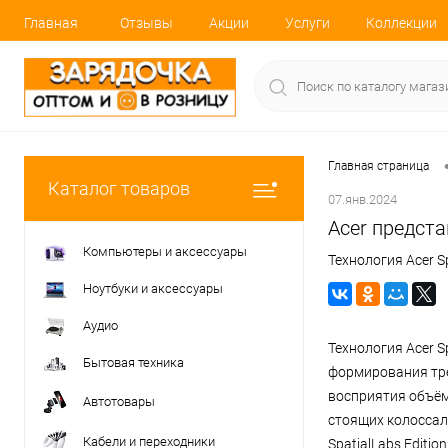
Главная
Отзывы
Акции
Услуги
Коллекции
Главная страница
Каталог товаров
07.янв.2024
Acer предст
Компьютеры и аксессуары
Технология Acer Sp
Ноутбуки и аксессуары
Аудио
Технология Acer S
Бытовая техника
формирования трё
восприятия объёмн
Автотовары
стоящих колоссал
Кабели и переходники
SpatialLabs Editi