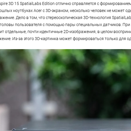
spire 3D 15 SpatialLabs Edition отлично справляется с формировани
рошлых ноутбуках Acer с 3D-экраном, несколько человек не может о
жение. Дело в том, что стереоскопическая 3D-технология SpatialLa
 головы пользователя с помощью пары специальных датчиков. При
ит отдельные, почти идентичные 2D-изображения, в целом воспри
ение. Из-за этого 3D-картинка может формироваться только для о