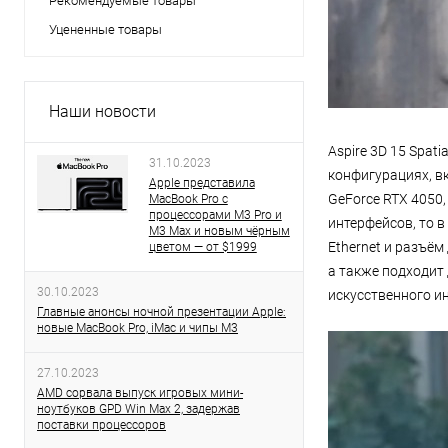
Рекомендуемые товары
Уцененные товары
Наши новости
Aspire 3D 15 Spat
31.10.2023
конфигурациях, вк
Apple представила
GeForce RTX 4050,
MacBook Pro с
процессорами M3 Pro и
интерфейсов, то в
M3 Max и новым чёрным
Ethernet и разъём
цветом — от $1999
а также подходит 
30.10.2023
искусственного ин
Главные анонсы ночной презентации Apple:
новые MacBook Pro, iMac и чипы M3
27.10.2023
AMD сорвала выпуск игровых мини-
ноутбуков GPD Win Max 2, задержав
поставки процессоров