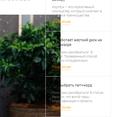
Ноутбук – это портативный
компьютер, который сочетает в
себе все преимущества
настольного компьютера, при
Подробнее
этом позволяя работать и
использовать различные
приложения в любом месте, где
бы вы ни находились.
Не работает жесткий диск на
телевизоре
Поможем разобраться! В
статье: Проверенный способ
нашими сотрудниками.
Подробная инструкция
Подробнее
Как выбрать патч-корд
Поможем разобраться! В статье:
Разъем, тип витой пары,
Классификация и область
использования патч-кордов по
Подробнее
степени защиты, категории и
другое