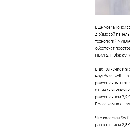
Ещё Acer анонсиро
дюймовой панелью 
технологий NVIDIA
обеспечат простра
HDMI 2.1, DisplayP
В дополнение к это
ноутбука Swift Go
разрешения 1140p 
отличия заключаю
разрешением 3,2K 
Более компактная
Что касается Swif
разрешением 2,8K.