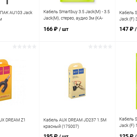
Кабель Smartbuy 3.5 Jack(M) - 3.5
ПАК AU103 Jack
Кабель Sm
Jack(M), стерео, аудио 3м (KA-
м
Jack (F) 
333-250)
166 ₽
147 ₽
/ шт
корзину
В корзину
ик
К сравнению
Купить в 1 клик
К сравнению
Купит
В наличии
В избранное
В наличии
В изб
Кабель Sm
AUX DREAM Z1
Кабель AUX DREAM JD237 1.5М
Jack (F) 
красный (175007)
321-350)
195 ₽
125 ₽
/ шт