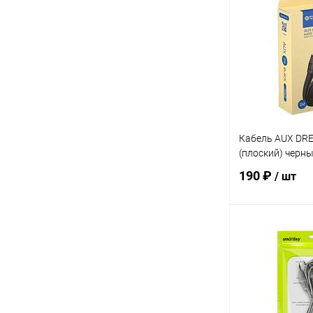
Купить в 1 кл
В избранное
Кабель AUX DR
(плоский) черны
190 ₽
/ шт
В 
Купить в 1 кл
В избранное