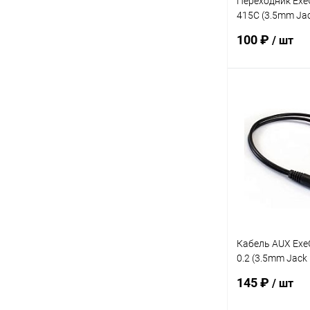
Переходник Exe
415C (3.5mm Ja
Jack F)
100 ₽
/ шт
В 
Купить в 1 кл
В избранное
Кабель AUX Exe
0.2 (3.5mm Jack
Jack F Stereo+ 
145 ₽
/ шт
микрофон, 0,2м