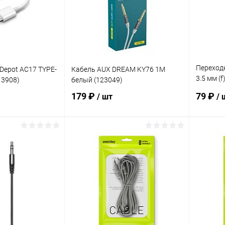
Переходн
Depot AC17 TYPE-
Кабель AUX DREAM KY76 1М
3.5 мм (f
13908)
белый (123049)
(9178991
179 ₽
79 ₽
/ шт
/ 
корзину
В корзину
ик
К сравнению
Купить в 1 клик
К сравнению
Купит
В наличии
В избранное
В наличии
В изб