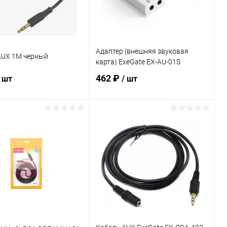
Адаптер (внешняя звуковая
AUX 1M черный
карта) ExeGate EX-AU-01S
462 ₽
/ шт
/ шт
В корзину
В корзину
ь в 1 клик
К сравнению
Купить в 1 клик
К сравнению
ранное
В наличии
В избранное
В наличии