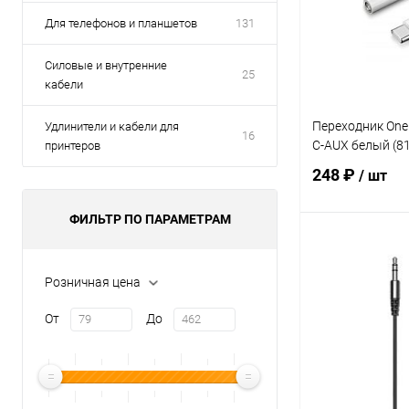
Для телефонов и планшетов
131
Силовые и внутренние
25
кабели
Переходник One
Удлинители и кабели для
16
C-AUX белый (8
принтеров
248 ₽
/ шт
ФИЛЬТР ПО ПАРАМЕТРАМ
В 
Розничная цена
Купить в 1 кл
От
До
В избранное