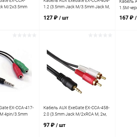
Gate EX-CCA-
Кабель AUX ExeGate EX-CCA-404-
Кабель 
ck M/2x3.5mm
1.2 (3.5mm Jack M/3.5mm Jack M,
1.5M чер
1,2м, позолоченные контакты)
127 ₽
167 ₽
/ шт
корзину
В корзину
ик
К сравнению
Купить в 1 клик
К сравнению
Купит
В наличии
В избранное
В наличии
В изб
Gate EX-CCA-417-
Кабель AUX ExeGate EX-CCA-458-
 M 4pin/3.5mm
2.0 (3.5mm Jack M/2xRCA M, 2м,
3.5mm Jack F
позолоченные контакты)
97 ₽
/ шт
)