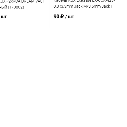
Кабель AUX ExeGate EX-CCA-423-
AUX - 2xRCA DREAM VA01
0.3 (3.5mm Jack M/3.5mm Jack F,
ный (170802)
0,3м, позолоченные контакты)
90 ₽
/ шт
/ шт
В корзину
В корзину
ь в 1 клик
К сравнению
Купить в 1 клик
К сравнению
ранное
В наличии
В избранное
В наличии