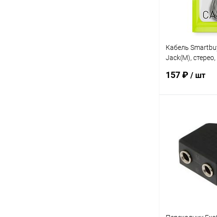
Кабель Smartbuy 
Jack(M), стерео,
331-300)
157 ₽
/ шт
В 
Купить в 1 кл
В избранное