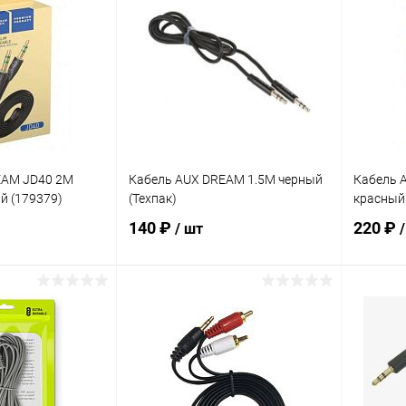
ик
К сравнению
Купить в 1 клик
К сравнению
Купит
В наличии
В избранное
В наличии
В изб
EAM JD40 2M
Кабель AUX DREAM 1.5М черный
Кабель 
й (179379)
(Техпак)
красный 
140 ₽
220 ₽
/ шт
корзину
В корзину
ик
К сравнению
Купить в 1 клик
К сравнению
Купит
В наличии
В избранное
В наличии
В изб