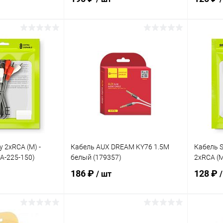
корзину
В корзину
ик
К сравнению
Купить в 1 клик
К сравнению
Купит
В наличии
В избранное
В наличии
В изб
 2xRCA (M) -
Кабель AUX DREAM KY76 1.5М
Кабель S
KA-225-150)
белый (179357)
2xRCA (M
186 ₽
128 ₽
/ шт
корзину
В корзину