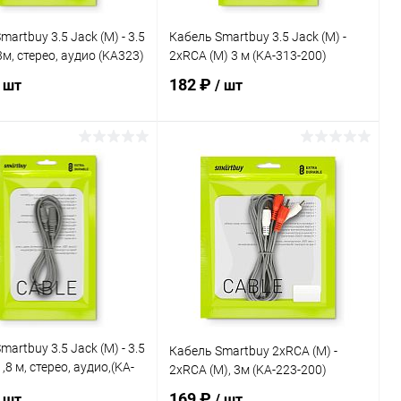
artbuy 3.5 Jack (M) - 3.5
Кабель Smartbuy 3.5 Jack (M) -
3м, стерео, аудио (KA323)
2xRCA (M) 3 м (KA-313-200)
182 ₽
/ шт
/ шт
В корзину
В корзину
ь в 1 клик
К сравнению
Купить в 1 клик
К сравнению
ранное
В наличии
В избранное
В наличии
artbuy 3.5 Jack (M) - 3.5
Кабель Smartbuy 2xRCA (M) -
1,8 м, стерео, аудио,(KA-
2xRCA (M), 3м (KA-223-200)
169 ₽
/ шт
/ шт