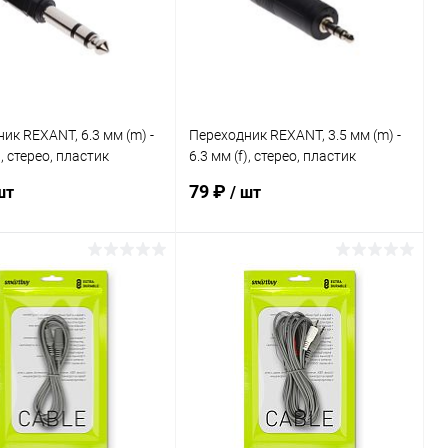
ик REXANT, 6.3 мм (m) -
Переходник REXANT, 3.5 мм (m) -
), стерео, пластик
6.3 мм (f), стерео, пластик
)
(9178990)
79 ₽
шт
/ шт
В корзину
В корзину
ь в 1 клик
К сравнению
Купить в 1 клик
К сравнению
ранное
В наличии
В избранное
В наличии