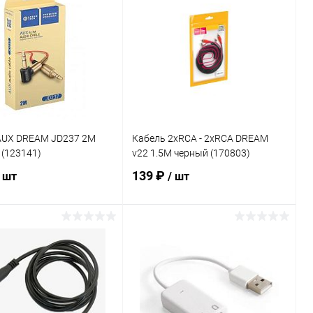
ь в 1 клик
К сравнению
Купить в 1 клик
К сравнению
ранное
В наличии
В избранное
В наличии
AUX DREAM JD237 2М
Кабель 2xRCA - 2xRCA DREAM
(123141)
v22 1.5M черный (170803)
139 ₽
/ шт
/ шт
В корзину
В корзину
ь в 1 клик
К сравнению
Купить в 1 клик
К сравнению
ранное
В наличии
В избранное
В наличии