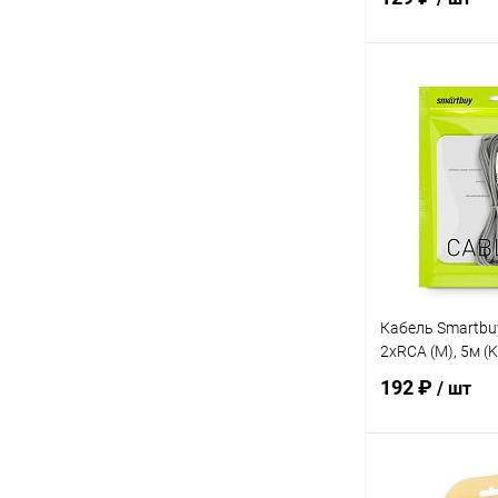
В 
Купить в 1 кл
В избранное
Кабель Smartbuy
2xRCA (M), 5м (
192 ₽
/ шт
В 