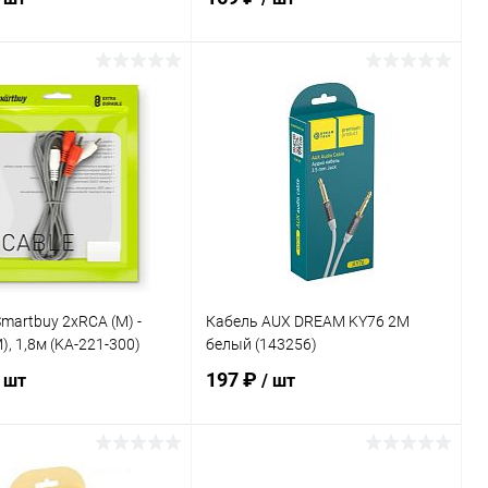
В корзину
В корзину
ь в 1 клик
К сравнению
Купить в 1 клик
К сравнению
ранное
В наличии
В избранное
В наличии
martbuy 2xRCA (M) -
Кабель AUX DREAM KY76 2М
), 1,8м (KA-221-300)
белый (143256)
197 ₽
/ шт
/ шт
В корзину
В корзину