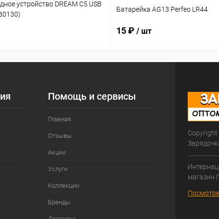
ядное устройство DREAM C5 USB
Батарейка AG13 Perfeo LR44
180130)
15 ₽
/ шт
ия
Помощь и сервисы
Главная
Copyright
Отзывы
Зарядочк
Акции
Интернац
Услуги
магазин 
Коллекции
Посмотре
Бренды
Доставка