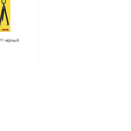
P1 черный
корзину
ик
К сравнению
В наличии