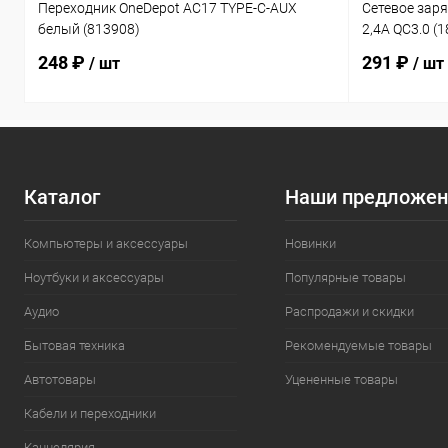
Переходник OneDepot AC17 TYPE-C-AUX
Сетевое зар
белый (813908)
2,4A QC3.0 (
248 ₽
291 ₽
/ шт
/ шт
Каталог
Наши предложен
Компьютеры и аксессуары
Новинки
Ноутбуки и аксессуары
Популярные товары
Аудио
Распродажи и скидки
Бытовая техника
Рекомендуемые товары
Автотовары
Уцененные товары
Кабели и переходники
Канцелярия