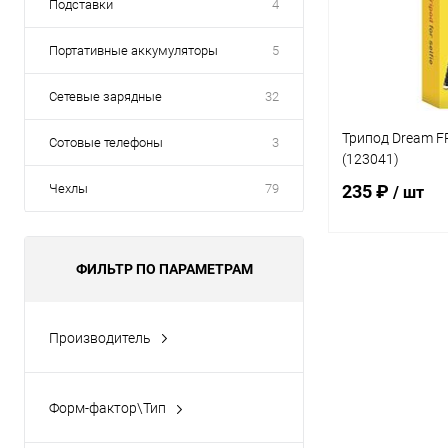
Подставки
4
Портативные аккумуляторы
5
Сетевые зарядные
32
Трипод Dream F
Сотовые телефоны
3
(123041)
Чехлы
79
235 ₽
/ шт
ФИЛЬТР ПО ПАРАМЕТРАМ
В 
Купить в 1 кл
Производитель
DREAM
(1)
В избранное
Форм-фактор\Тип
Трипод
(1)