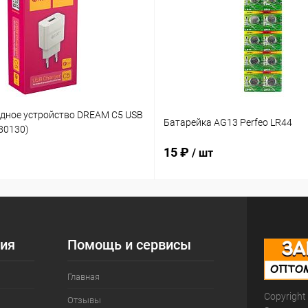
ядное устройство DREAM C5 USB
Батарейка AG13 Perfeo LR44
180130)
15 ₽
/ шт
ия
Помощь и сервисы
Главная
Copyright
Отзывы