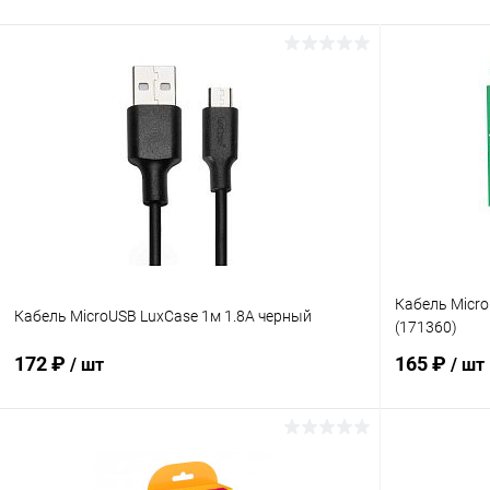
Кабель Micr
Кабель MicroUSB LuxCase 1м 1.8А черный
(171360)
172 ₽
165 ₽
/ шт
/ шт
В корзину