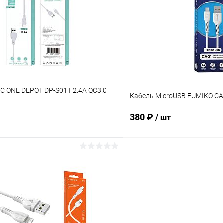
 клик
К сравнению
Купить в 1 клик
ое
В наличии
В избранное
C ONE DEPOT DP-S01T 2.4A QC3.0
Кабель MicroUSB FUMIKO CA
380 ₽
/ шт
В корзину
В корз
 клик
К сравнению
Купить в 1 клик
ое
В наличии
В избранное