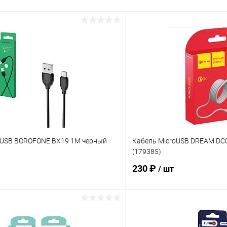
oUSB BOROFONE BX19 1M черный
Кабель MicroUSB DREAM DC0
(179385)
230 ₽
/ шт
В корзину
В корз