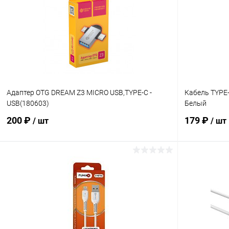
Купить в 1 клик
К сравнению
Купить в 1
В избранное
В наличии
В избранн
Адаптер OTG DREAM Z3 MICRO USB,TYPE-C -
Кабель TYPE-
USB(180603)
Белый
200 ₽
179 ₽
/ шт
/ шт
В корзину
Купить в 1 клик
К сравнению
Купить в 1
В избранное
В наличии
В избранн