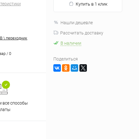
ктеристики
Купить в 1 клик
Нашли дешевле
Рассчитать доставку
B \ переходник
В наличии
вар / 0
Поделиться
 все способы
Принимаем заказы на сайте
Проф
платы
круглосуточно