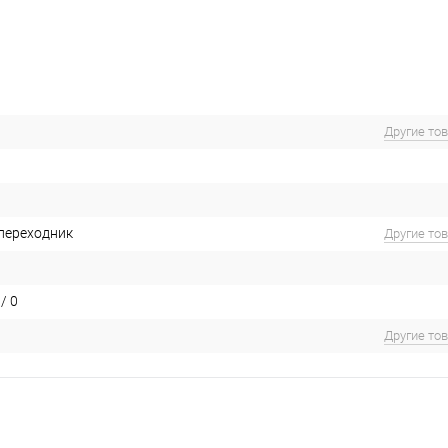
Другие то
 переходник
Другие то
/ 0
Другие то