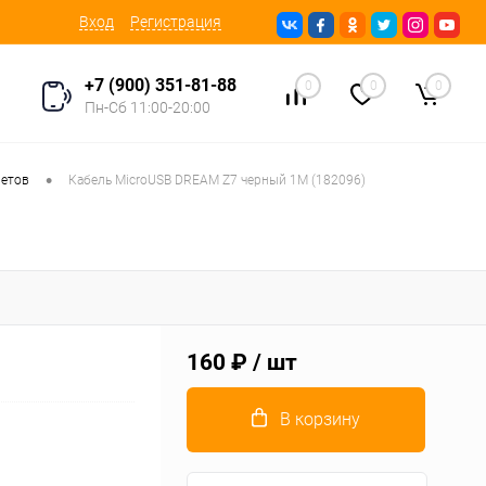
Вход
Регистрация
+7 (900) 351-81-88
0
0
0
Пн-Сб 11:00-20:00
•
шетов
Кабель MicroUSB DREAM Z7 черный 1M (182096)
160 ₽
/ шт
В корзину