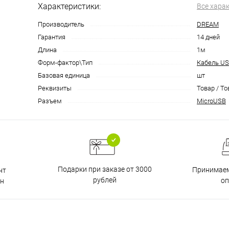
Характеристики:
Все хара
Производитель
DREAM
Гарантия
14 дней
Длина
1м
Форм-фактор\Тип
Кабель US
Базовая единица
шт
Реквизиты
Товар / То
Разъем
MicroUSB
Подарки при заказе от 3000
Принимаем
нт
рублей
о
н