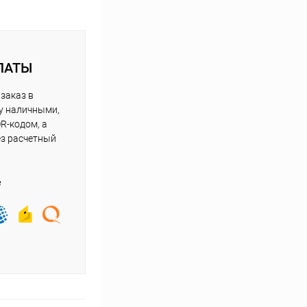
ЛАТЫ
заказ в
у наличными,
R-кодом, а
ез расчетный
е