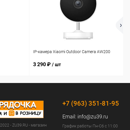
К
IP-камера Xiaomi Outdoor Camera AW200
L
3 290 ₽
/ шт
+7 (963) 351-81-95
Email:
info@zu39.ru
 2022 - ZU39.RU - магазин
График работы Пн-Сб с 11:00