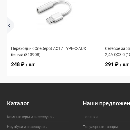
Переходник OneDepot AC17 TYPE-C-AUX
Сетевое зар
белый (813908)
2,4A QC3.0 (
248 ₽
291 ₽
/ шт
/ шт
Каталог
Наши предложен
Компьютеры и аксессуары
Новинки
Ноутбуки и аксессуары
Популярные товары