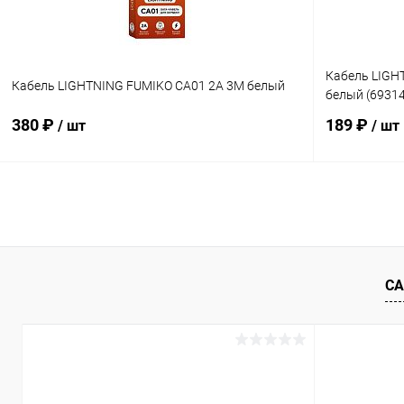
Кабель LIGH
Кабель LIGHTNING FUMIKO CA01 2А 3M белый
белый (6931
380 ₽
189 ₽
/ шт
/ шт
В корзину
Купить в 1 клик
К сравнению
Купить в 1
В избранное
В наличии
В избранн
СА