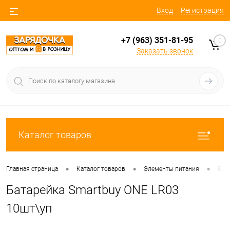
Вход
Регистрация
+7 (963) 351-81-95
0
Заказать звонок
Каталог товаров
•
•
•
Главная страница
Каталог товаров
Элементы питания
Бат
Батарейка Smartbuy ONE LR03
10шт\уп