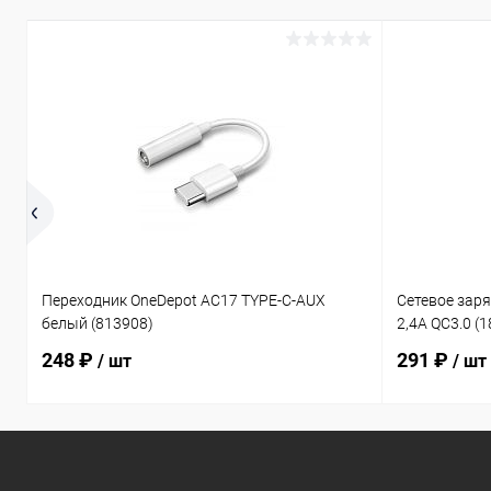
Переходник OneDepot AC17 TYPE-C-AUX
Сетевое зар
белый (813908)
2,4A QC3.0 (
248 ₽
291 ₽
/ шт
/ шт