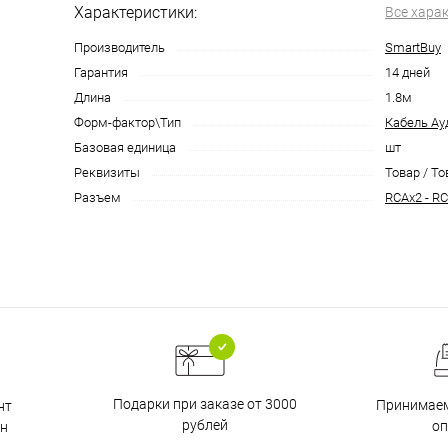
Характеристики:
Все хара
Производитель
SmartBuy
Гарантия
14 дней
Длина
1.8м
Форм-фактор\Тип
Кабель Ау
Базовая единица
шт
Реквизиты
Товар / То
Разъем
RCAx2 - R
Подарки при заказе от 3000
Принимаем
нт
рублей
о
н