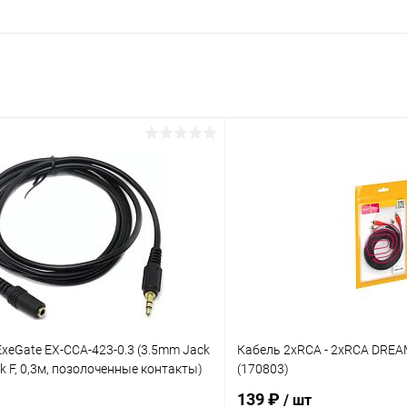
xeGate EX-CCA-423-0.3 (3.5mm Jack
Кабель 2xRCA - 2xRCA DREA
 F, 0,3м, позолоченные контакты)
(170803)
139 ₽
/ шт