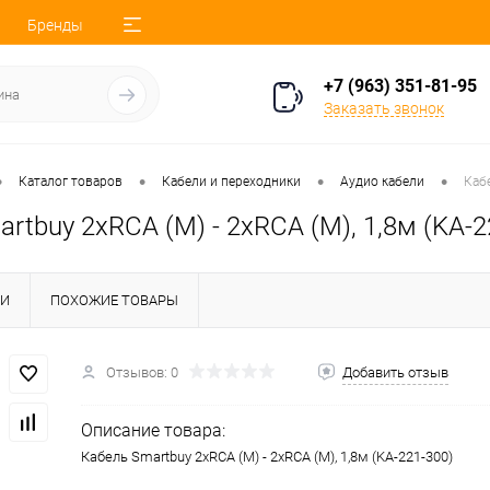
Бренды
+7 (963) 351-81-95
Заказать звонок
•
•
•
•
Каталог товаров
Кабели и переходники
Аудио кабели
Кабе
rtbuy 2xRCA (M) - 2xRCA (M), 1,8м (KA-2
КИ
ПОХОЖИЕ ТОВАРЫ
Отзывов: 0
Добавить отзыв
Описание товара:
Кабель Smartbuy 2xRCA (M) - 2xRCA (M), 1,8м (KA-221-300)