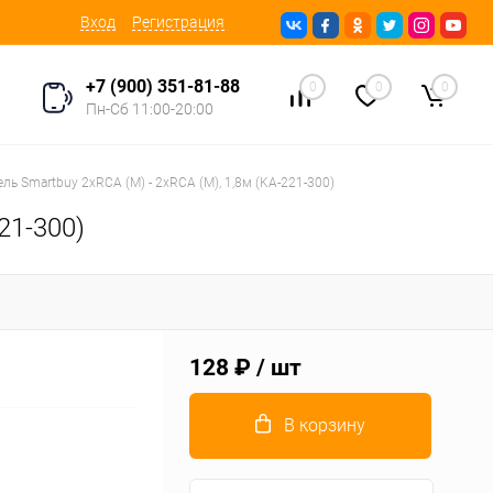
Вход
Регистрация
+7 (900) 351-81-88
0
0
0
Пн-Сб 11:00-20:00
ль Smartbuy 2xRCA (M) - 2xRCA (M), 1,8м (KA-221-300)
21-300)
128 ₽
/ шт
В корзину