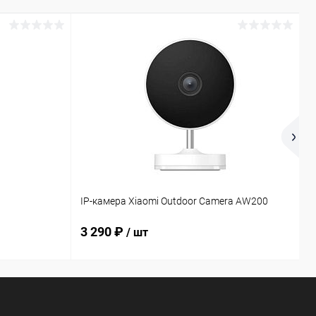
К
IP-камера Xiaomi Outdoor Camera AW200
L
3 290 ₽
/ шт