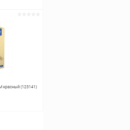
ину
К сравнению
В наличии
М красный (123141)
ину