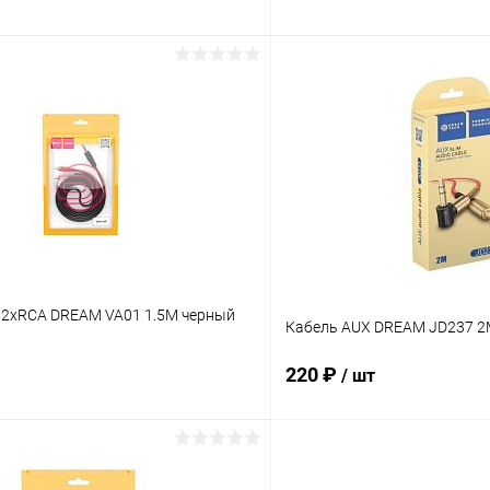
В корзину
В корз
 клик
К сравнению
Купить в 1 клик
ое
В наличии
В избранное
- 2xRCA DREAM VA01 1.5M черный
Кабель AUX DREAM JD237 2
220 ₽
/ шт
В корзину
В корз