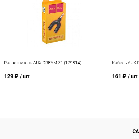
Купить в 1 клик
К сравнению
Купить в 1
В избранное
В наличии
В избранн
Разветвитель AUX DREAM Z1 (179814)
Кабель AUX 
129 ₽
161 ₽
/ шт
/ шт
В корзину
Купить в 1 клик
К сравнению
Купить в 1
В избранное
В наличии
В избранн
СА