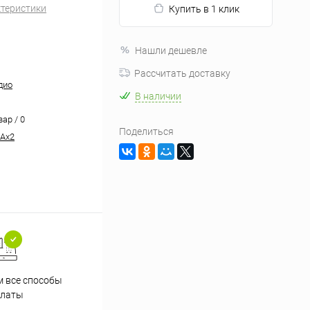
ктеристики
Купить в 1 клик
Нашли дешевле
Рассчитать доставку
дио
В наличии
вар / 0
Поделиться
CAx2
 все способы
Принимаем заказы на сайте
Проф
платы
круглосуточно