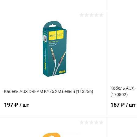
В корзину
Купить в 1 клик
К сравнению
Купить в 1
В избранное
В наличии
В избранн
Кабель AUX 
Кабель AUX DREAM KY76 2М белый (143256)
(170802)
197 ₽
167 ₽
/ шт
/ шт
В корзину