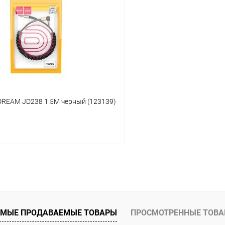
 клик
К сравнению
Купить в 1 клик
ое
В наличии
В избранное
DREAM JD238 1.5М черный (123139)
В корзину
 клик
К сравнению
ое
В наличии
МЫЕ ПРОДАВАЕМЫЕ ТОВАРЫ
ПРОСМОТРЕННЫЕ ТОВ