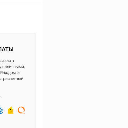
ЛАТЫ
заказ в
у наличными,
R-кодом, а
ез расчетный
е