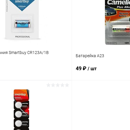
 клик
К сравнению
Купить в 1 клик
ое
В наличии
В избранное
ания Smartbuy CR123A/1B
Батарейка A23
49 ₽
/ шт
В корзину
В корз
 клик
К сравнению
Купить в 1 клик
ое
В наличии
В избранное