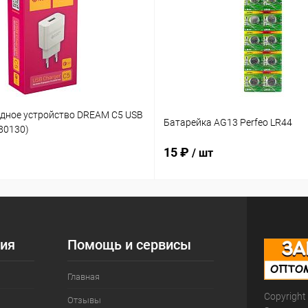
ядное устройство DREAM C5 USB
Батарейка AG13 Perfeo LR44
180130)
15 ₽
/ шт
ия
Помощь и сервисы
Главная
Copyright
Отзывы