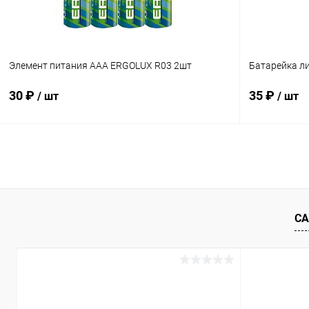
Элемент питания AAA ERGOLUX R03 2шт
Батарейка л
30 ₽
35 ₽
/ шт
/ шт
В корзину
Купить в 1 клик
К сравнению
Купить в 1
В избранное
В наличии
В избранн
СА