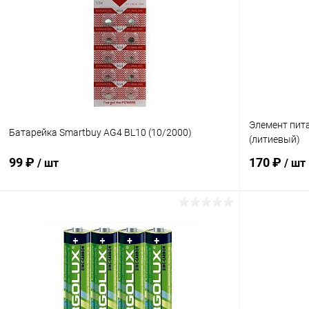
Купить в 1 клик
К сравнению
Купить в 1
В избранное
В наличии
В избранн
Элемент пит
Батарейка Smartbuy AG4 BL10 (10/2000)
(литиевый)
99 ₽
170 ₽
/ шт
/ шт
В корзину
Купить в 1 клик
К сравнению
Купить в 1
В избранное
В наличии
В избранн