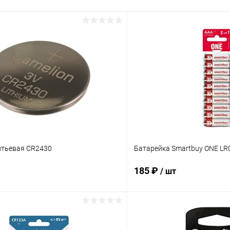
итьевая CR2430
Батарейка Smartbuy ONE LR
185 ₽
/ шт
В корзину
В корз