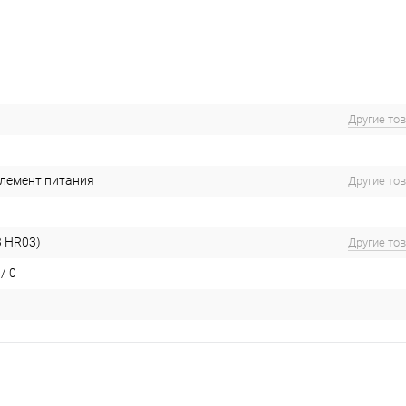
Другие то
Элемент питания
Другие то
3 HR03)
Другие то
/ 0