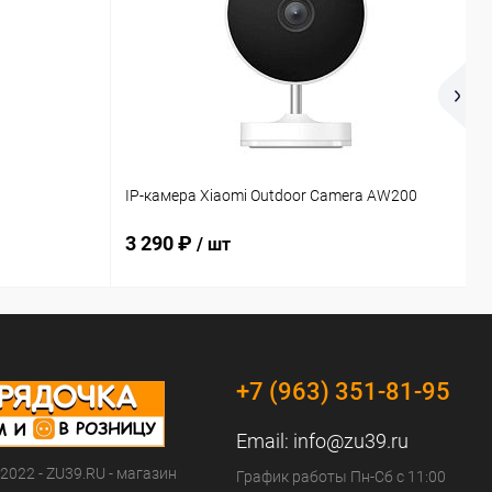
К
IP-камера Xiaomi Outdoor Camera AW200
L
3 290 ₽
/ шт
+7 (963) 351-81-95
Email:
info@zu39.ru
 2022 - ZU39.RU - магазин
График работы Пн-Сб с 11:00