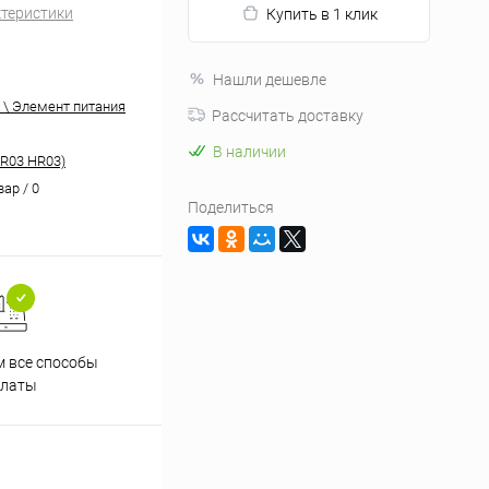
ктеристики
Купить в 1 клик
Нашли дешевле
 \ Элемент питания
Рассчитать доставку
В наличии
LR03 HR03)
вар / 0
Поделиться
 все способы
Принимаем заказы на сайте
Проф
платы
круглосуточно