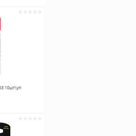
03 10шт\уп
ину