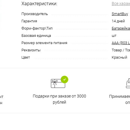
Характеристики:
Все хара
Производитель
SmartBuy
Гарантия
14 дней
Форм-фактор\Тип
Батарейка
Базовая единица
шт
Размер элемента питания
AAA (R03 
Реквизиты
Товар / То
Цвет
Красный
Подарки при заказе от 3000
Принимаем
нт
рублей
о
н