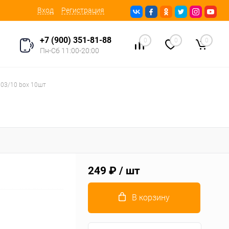
Вход
Регистрация
+7 (900) 351-81-88
0
0
0
Пн-Сб 11:00-20:00
R03/10 box 10шт
249 ₽
/ шт
В корзину