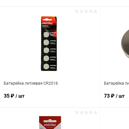
Батарейка литиевая CR2016
Батарейка л
35 ₽
73 ₽
/ шт
/ шт
В корзину