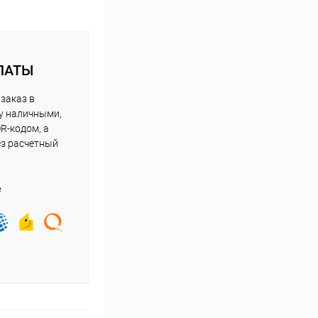
ЛАТЫ
заказ в
у наличными,
R-кодом, а
ез расчетный
е