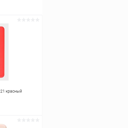
021 красный
ину