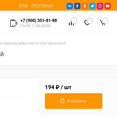
Вход
Регистрация
+7 (900) 351-81-88
0
0
0
Пн-Сб 11:00-20:00
ля Samsung Galaxy Note 20 Ultra темно-синий
ий
194 ₽
/ шт
В корзину