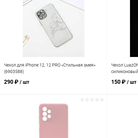
Купить в 1 клик
К сравнению
Купить в 1
В избранное
В наличии
В избранн
Чехол для iPhone 12, 12 PRO «Стильная змея»
Чехол LuazON
(6903588)
силиконовый,
290 ₽
150 ₽
/ шт
/ шт
В корзину
Купить в 1 клик
К сравнению
Купить в 1
В избранное
В наличии
В избранн