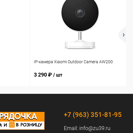
К
IP-камера Xiaomi Outdoor Camera AW200
L
3 290 ₽
/ шт
+7 (963) 351-81-95
Email:
info@zu39.ru