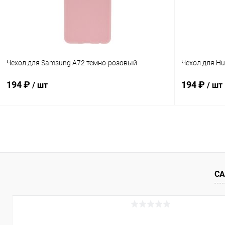
Чехол для Samsung A72 темно-розовый
Чехол для Hu
194 ₽
194 ₽
/ шт
/ шт
В корзину
Купить в 1 клик
К сравнению
Купить в 1
В избранное
В наличии
В избранн
СА