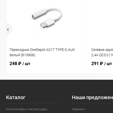
Переходник OneDepot AC17 TYPE-C-AUX
Сетевое зар
белый (813908)
2,4A QC3.0 (
248 ₽
291 ₽
/ шт
/ шт
Каталог
Наши предложен
Компьютеры и аксессуары
Новинки