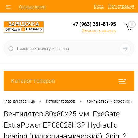
Вход
Регистрация
Определение
+7 (963) 351-81-95
0
Заказать звонок
Каталог товаров
•
•
Главная страница
Каталог товаров
Компьютеры и аксессуары
Вентилятор 80x80x25 мм, ExeGate
ExtraPower EP08025H3P Hydraulic
bearing (гидродинамический), 3pin, 2