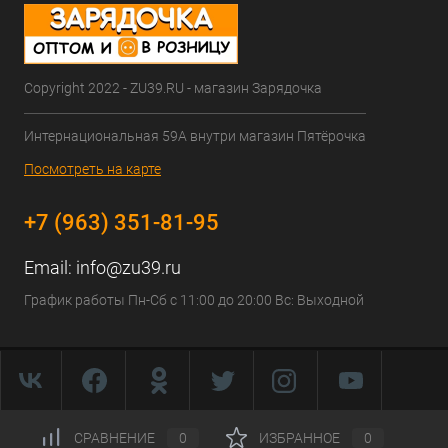
Copyright 2022 - ZU39.RU - магазин Зарядочка
Интернациональная 59А внутри магазин Пятёрочка
Посмотреть на карте
+7 (963) 351-81-95
Email:
info@zu39.ru
График работы Пн-Сб с 11:00 до 20:00 Вс: Выходной
Быстро с 1С-Битрикс
СРАВНЕНИЕ
0
ИЗБРАННОЕ
0