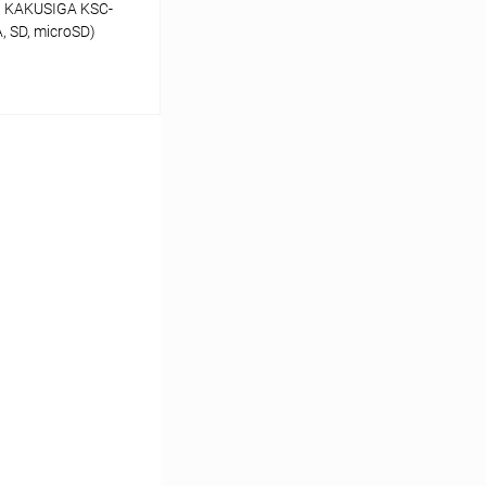
 KAKUSIGA KSC-
, SD, microSD)
ину
К сравнению
В наличии