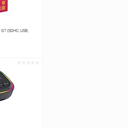
G7 (SDHC, USB,
ину
К сравнению
В наличии