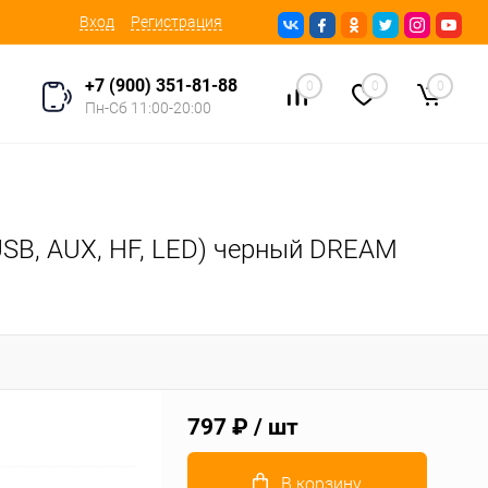
Вход
Регистрация
+7 (900) 351-81-88
0
0
0
Пн-Сб 11:00-20:00
B, AUX, HF, LED) черный DREAM
797 ₽
/ шт
В корзину