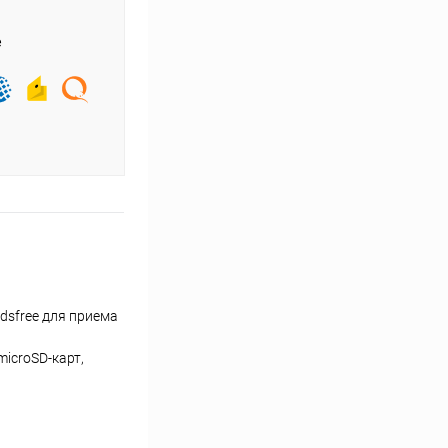
е
dsfree для приема
icroSD-карт,