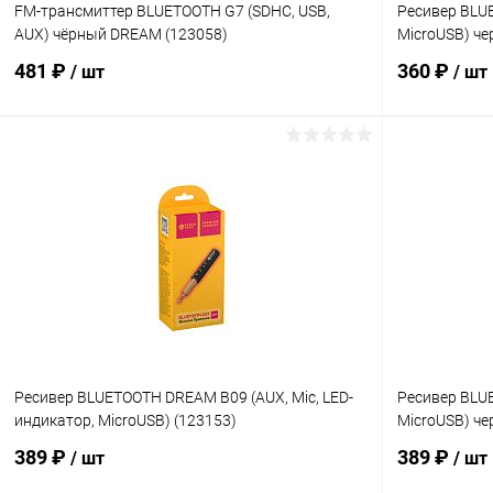
FM-трансмиттер BLUETOOTH G7 (SDHC, USB,
Ресивер BLU
AUX) чёрный DREAM (123058)
MicroUSB) че
481 ₽
360 ₽
/ шт
/ шт
В корзину
Купить в 1 клик
К сравнению
Купить в 1
В избранное
В наличии
В избранн
Ресивер BLUETOOTH DREAM B09 (AUX, Mic, LED-
Ресивер BLU
индикатор, MicroUSB) (123153)
MicroUSB) че
389 ₽
389 ₽
/ шт
/ шт