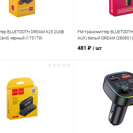
тер BLUETOOTH DREAM X25 2USB
FM-трансмиттер BLUETOOTH 
 Card) черный (175179)
AUX) белый DREAM (280851)
481 ₽
/ шт
В корзину
В корз
 клик
К сравнению
Купить в 1 клик
ое
В наличии
В избранное