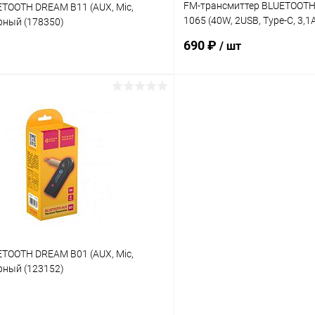
FM-трансмиттер BLUETOOTH
ETOOTH DREAM B11 (AUX, Mic,
1065 (40W, 2USB, Type-C, 3,1А
рный (178350)
черный
690 ₽
/ шт
В корзину
В корз
 клик
К сравнению
Купить в 1 клик
ое
В наличии
В избранное
ETOOTH DREAM B01 (AUX, Mic,
рный (123152)