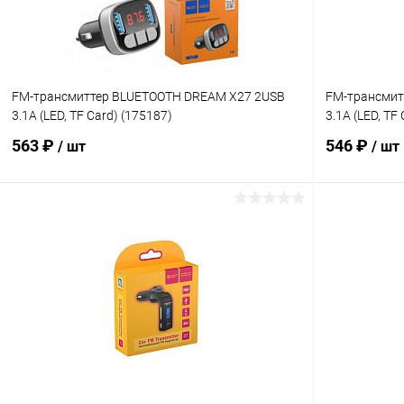
FM-трансмиттер BLUETOOTH DREAM X27 2USB
FM-трансмит
3.1A (LED, TF Card) (175187)
3.1A (LED, TF
563 ₽
546 ₽
/ шт
/ шт
В корзину
Купить в 1 клик
К сравнению
Купить в 1
В избранное
В наличии
В избранн