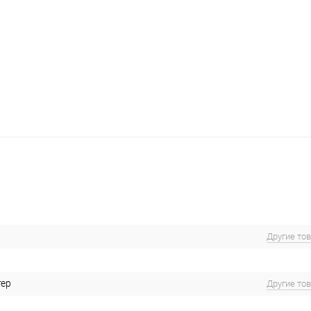
Другие то
тер
Другие то