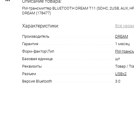
Описание товара:
FM-трансмиттер BLUETOOTH DREAM T11 (SDHC, 2USB, AUX, HF,
DREAM (178477)
Характеристики:
Все хара
Производитель
DREAM
Гарантия
1 месяц
Форм-фактор\Тип
FM-трансм
Базовая единица
шт
Реквизиты
Товар / То
Разъем
USBx2
Версия Bluetooth
3.0