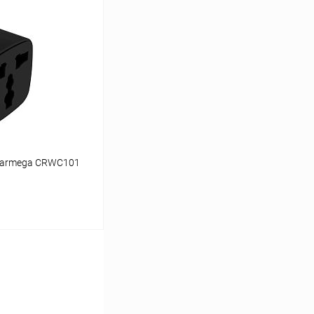
ину
К сравнению
В наличии
 Carmega CRWC101
ину
К сравнению