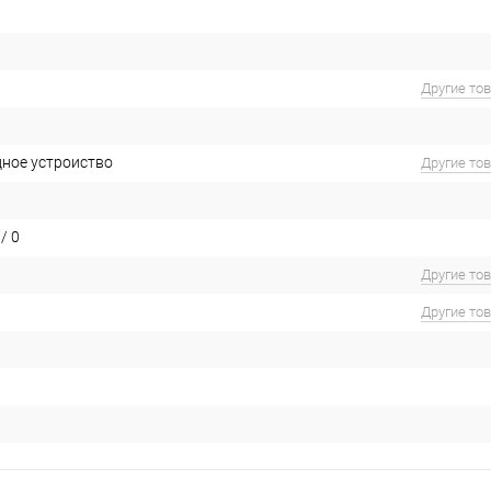
Другие то
дное устроиство
Другие то
/ 0
Другие то
Другие то