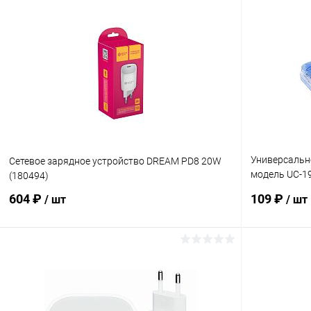
В корзину
Купить в 1 клик
К сравнению
Купить в 1
В избранное
В наличии
В избранн
Универсально
Сетевое зарядное устройство DREAM PD8 20W
модель UC-1
(180494)
"лягушка" 12
604 ₽
109 ₽
/ шт
/ шт
В корзину
Купить в 1 клик
К сравнению
Купить в 1