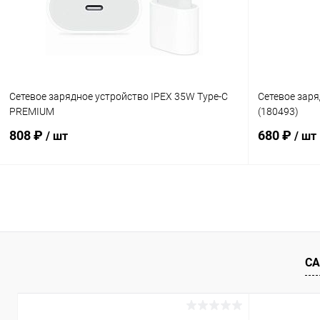
В избранное
В наличии
В избранн
Сетевое зарядное устройство IPEX 35W Type-C
Сетевое зар
PREMIUM
(180493)
808 ₽
680 ₽
/ шт
/ шт
В корзину
Купить в 1 клик
К сравнению
Купить в 1
В избранное
В наличии
В избранн
СА