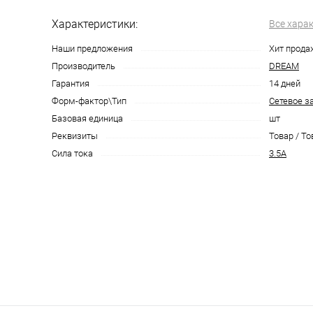
Характеристики:
Все хара
Наши предложения
Хит прода
Производитель
DREAM
Гарантия
14 дней
Форм-фактор\Тип
Сетевое з
Базовая единица
шт
Реквизиты
Товар / То
Сила тока
3.5A