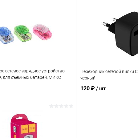
В корзину
В корз
 клик
К сравнению
Купить в 1 клик
ое
В наличии
В избранное
е сетевое зарядное устройство,
Переходник сетевой вилки
9, для съемных батарей, МИКС
черный
1134
120 ₽
/ шт
В корзину
В корз
 клик
К сравнению
Купить в 1 клик