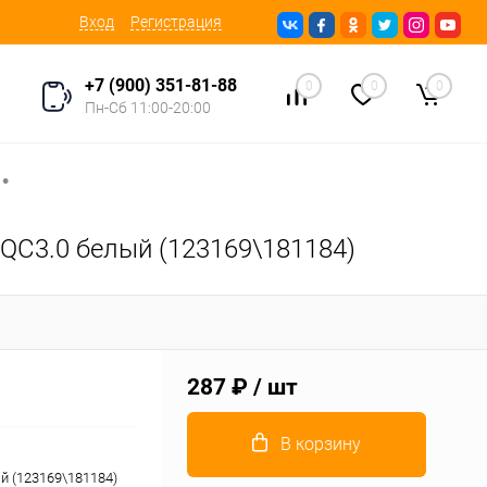
Вход
Регистрация
+7 (900) 351-81-88
0
0
0
Пн-Сб 11:00-20:00
•
 QC3.0 белый (123169\181184)
287 ₽
/ шт
В корзину
й (123169\181184)