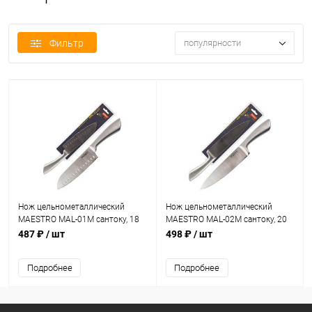
Фильтр
популярности
Нож цельнометаллический
Нож цельнометаллический
MAESTRO MAL-01M сантоку, 18
MAESTRO MAL-02M сантоку, 20
см
см
487 ₽
/ шт
498 ₽
/ шт
Подробнее
Подробнее