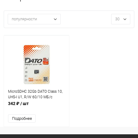
популярности
30
MicroSDHC 32Gb DATO Class 10,
UHS-I U1, R/W 60/10 МБ/с
черный
342 ₽
/ шт
Подробнее