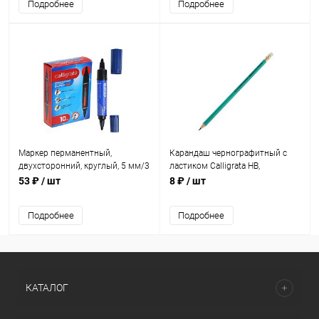
Подробнее
Подробнее
Маркер перманентный,
Карандаш чернографитный с
двухсторонний, круглый, 5 мм/3
ластиком Calligrata HB,
мм, синий, CALLIGRATA 1150
пластиковый 3333572
53 ₽
/ шт
8 ₽
/ шт
Арт: 1280350
Подробнее
Подробнее
КАТАЛОГ